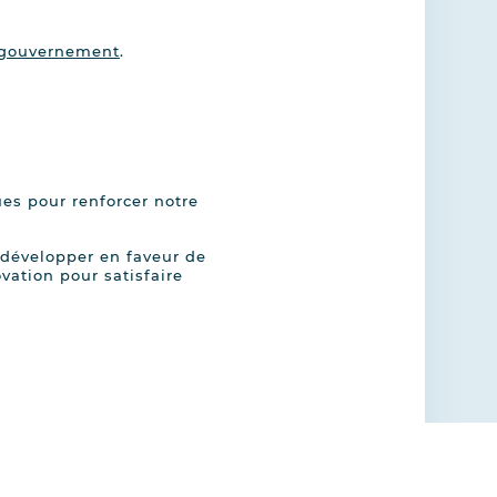
u gouvernement
.
ues pour renforcer notre
 développer en faveur de
vation pour satisfaire
alisez vos préférences pour contrôler la manière dont vos informations sont m