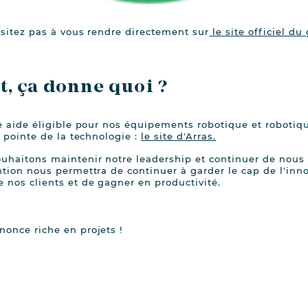
ésitez pas à vous rendre directement sur
le site officiel d
, ça donne quoi ?
te aide éligible pour nos équipements robotique et robotiq
a pointe de la technologie :
le site d'Arras.
ouhaitons maintenir notre leadership et continuer de nous
ntion nous permettra de continuer à garder le cap de l'inno
 nos clients et de gagner en productivité.
identialité, en garantissant la conformité avec les réglementations. Personn
once riche en projets !