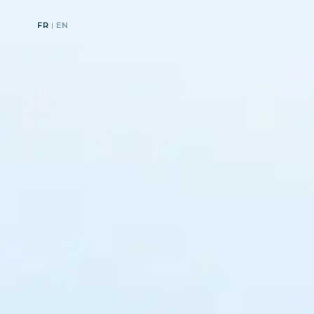
FR
EN