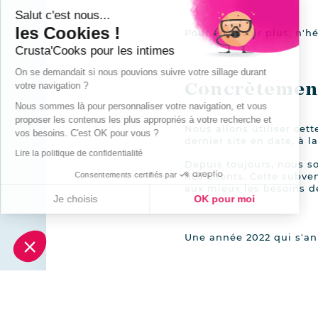
Salut c'est nous...
les Cookies !
Pour en savoir plus, n'h
Crusta'Cooks pour les intimes
On se demandait si nous pouvions suivre votre sillage durant
votre navigation ?
Concrètement
Nous sommes là pour personnaliser votre navigation, et vous
proposer les contenus les plus appropriés à votre recherche et
Nous allons utiliser cet
vos besoins. C'est OK pour vous ?
dernier site en date, à l
Lire la politique de confidentialité
Depuis toujours, nous s
Consentements certifiés par
nos clients. Cette subve
aux mieux les besoins de
Je choisis
OK pour moi
Plateforme de Gestion du Consentement : Personnalisez vos Options
Axeptio consent
Notre plateforme vous permet d'adapter et de gérer vos paramètres de conf
Une année 2022 qui s'ann