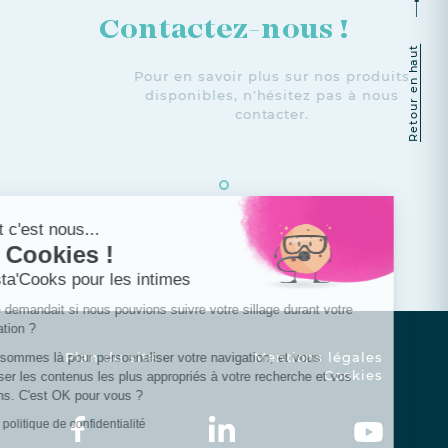
Contactez-nous !
Retour en haut
Pour en savoir plus sur nos produits
disponibles, n'hésitez pas à nous
contacter.
Continuer sans accepter
Salut c'est nous...
les Cookies !
Crusta'Cooks pour les intimes
On se demandait si nous pouvions suivre votre sillage durant votre
navigation ?
Plan du site
Mentions légales
Nous sommes là pour personnaliser votre navigation, et vous
Cookies
proposer les contenus les plus appropriés à votre recherche et vos
besoins. C'est OK pour vous ?
Lire la politique de confidentialité