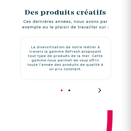
Des produits créatifs
Ces dernières années, nous avons par
exemple eu le plaisir de travailler sur :
La diversification de notre métier à
Une
travers la gamme Refresh proposant
prêt
tout type de produits de la mer. Cette
de l
gamme nous permet de vous offrir
d’un
toute l’année des produits de qualité à
simpl
un prix constant.
Next
1
2